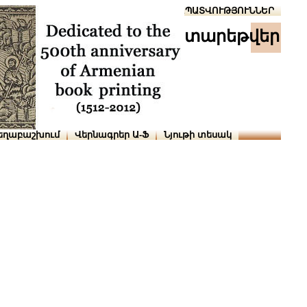
Տուն
Օգնություն
ՆԱԽԱՊԱՏՎՈՒԹՅՈՒՆՆԵՐ
տարեթվեր
եղաբաշխում
Վերնագրեր Ա-Ֆ
Նյութի տեսակ