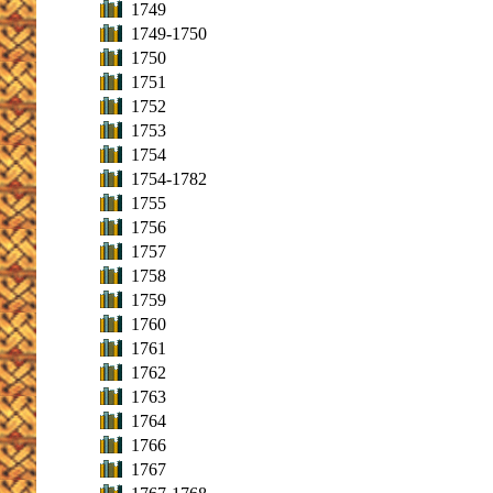
1749
1749-1750
1750
1751
1752
1753
1754
1754-1782
1755
1756
1757
1758
1759
1760
1761
1762
1763
1764
1766
1767