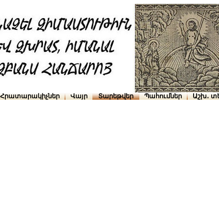
Հրատարակիչներ
Վայր
Տարեթվեր
Պահումներ
Աշխ․ տ