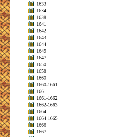
1633
1634
1638
1641
1642
1643
1644
1645
1647
1650
1658
1660
1660-1661
1661
1661-1662
1662-1663
1664
1664-1665
1666
1667