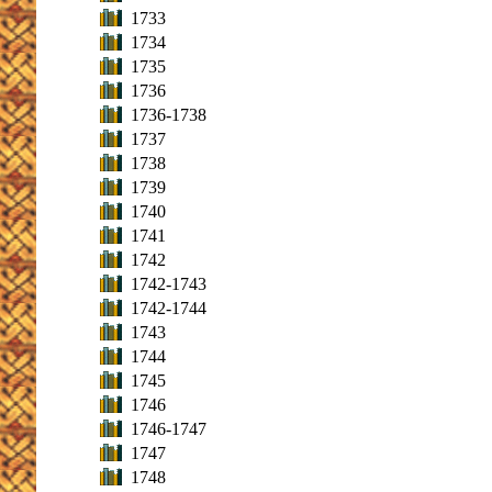
1733
1734
1735
1736
1736-1738
1737
1738
1739
1740
1741
1742
1742-1743
1742-1744
1743
1744
1745
1746
1746-1747
1747
1748