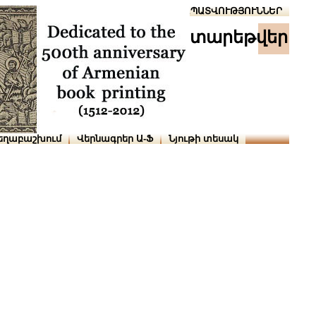
Տուն
Օգնություն
ՆԱԽԱՊԱՏՎՈՒԹՅՈՒՆՆԵՐ
տարեթվեր
եղաբաշխում
Վերնագրեր Ա-Ֆ
Նյութի տեսակ