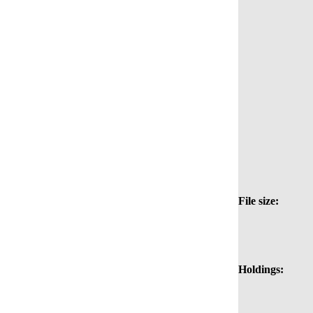
File size:
Holdings: