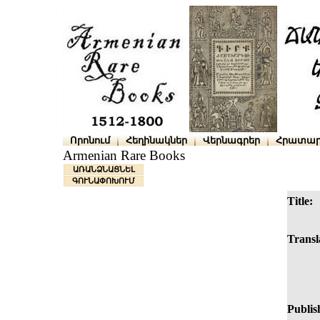
Որոնում
Հեղինակներ
Վերնագրեր
Հրատար
Armenian Rare Books
ԱՌԱՆՁՆԱՑՆԵԼ
ԳՈՒՆԱՓՈԽՈՒՄ
Title:
Transl
Publis