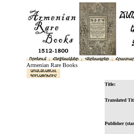
Որոնում
Հեղինակներ
Վերնագրեր
Հրատար
Armenian Rare Books
ԱՌԱՆՁՆԱՑՆԵԼ
ԳՈՒՆԱՓՈԽՈՒՄ
Title:
Translated Tit
Publisher (sta