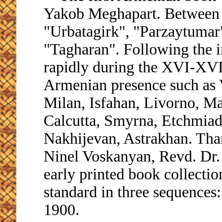
Yakob Meghapart. Between 1
"Urbatagirk", "Parzaytumar"
"Tagharan". Following the i
rapidly during the XVI-XVIII
Armenian presence such as 
Milan, Isfahan, Livorno, M
Calcutta, Smyrna, Etchmiads
Nakhijevan, Astrakhan. Tha
Ninel Voskanyan, Revd. Dr. 
early printed book collectio
standard in three sequence
1900.