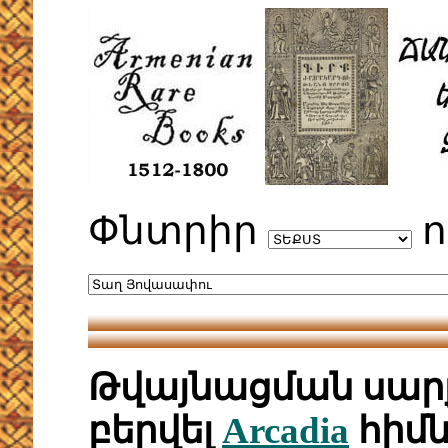
Փնտրիր
ո
Թվայնացման սարք
բերվել
Arcadia
հիմ