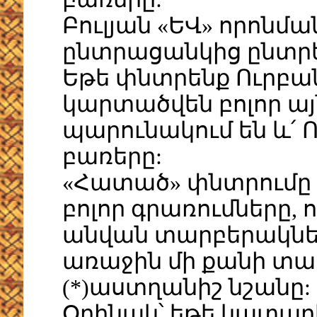
Բուլյան «ԵՎ» որոնմ
ընտրացանկից ընտրել
Եթե փնտրենք Ուրբա
կարտածվեն բոլոր այ
պարունակում են և՛ 
բառերը:
«Հատած» փնտրումը թ
բոլոր գրառումները, 
անվան տարբերակներ
առաջին մի քանի տառ
(*)աստղանիշ նշանը:
Օրինակ՝ եթե կատարե