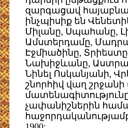
զարգացավ հայաբնակ
ինչպիսիք են Վենետիկը
Միլանը, Սպահանը, Լի
Ամստերդամը, Մադրա
Էջմիածինը, Տրիեստը
Նախիջևանը, Աստր
Նինել Ոսկանյանի, Վր
շնորհիվ վաղ շրջանի
մատենագիտություն
չափանիշներին հա
հաջորդականությամբ՝ 15
1900: