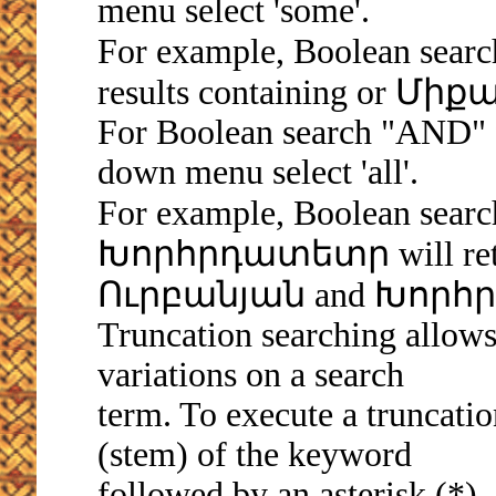
menu select 'some'.
For example, Boolean sea
results containing or Միք
For Boolean search "AND" fr
down menu select 'all'.
For example, Boolean s
Խորհրդատետր will retriev
Ուրբանյան and Խոր
Truncation searching allows
variations on a search
term. To execute a truncation
(stem) of the keyword
followed by an asterisk (*).