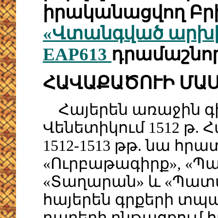
իրականացվող Բ
«Վտանգված արխի
EAP613
դրամաշնոր
ՀԱՎԱՔԱԾՈՒԻ ՄԱ
Հայերեն առաջին գի
Վենետիկում 1512 թ.
1512-1513 թթ. նա հրա
«Ուրբաթագիրք», «Պ
«Տաղարան» և «Պատ
հայերեն գրքերի տպագ
դարերի ընթացքում 