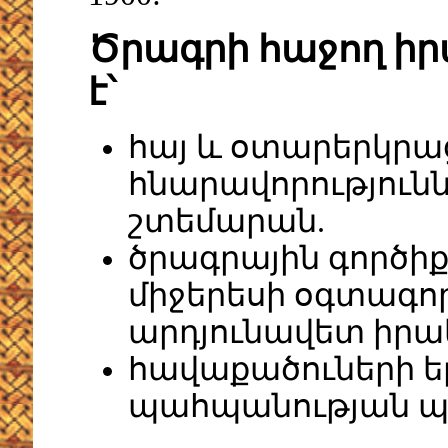
Ծրագրի հաջող ի
է՝
հայ և օտարերկրա
հնարավորությունն
շտեմարան.
ծրագրային գործի
միջերեսի օգտագոր
արդյունավետ իր
հավաքածուների 
պահպանության պա