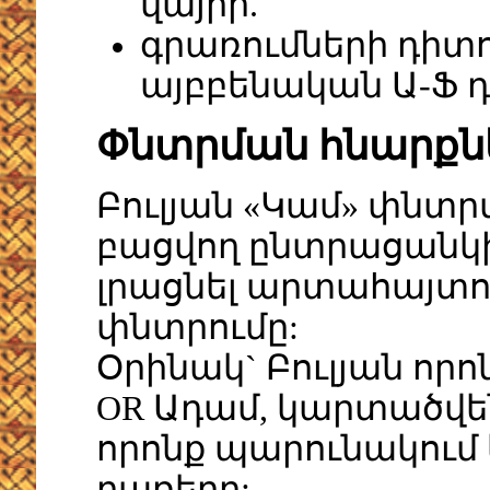
վայրի.
գրառումների դիտո
այբբենական Ա-Ֆ 
Փնտրման հնարքն
Բուլյան «Կամ» փնտ
բացվող ընտրացանկից
լրացնել արտահայտո
փնտրումը:
Օրինակ` Բուլյան որո
OR Ադամ, կարտածվեն 
որոնք պարունակում ե
բառերը: