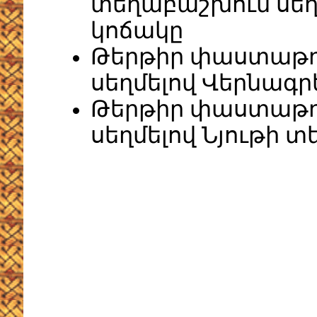
տեղաբաշխում սեղ
կոճակը
Թերթիր փաստաթղթ
սեղմելով Վերնագր
Թերթիր փաստաթղթ
սեղմելով Նյութի 