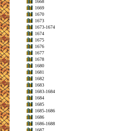
1668
1669
1670
1673
1673-1674
1674
1675
1676
1677
1678
1680
1681
1682
1683
1683-1684
1684
1685
1685-1686
1686
1686-1688
1687