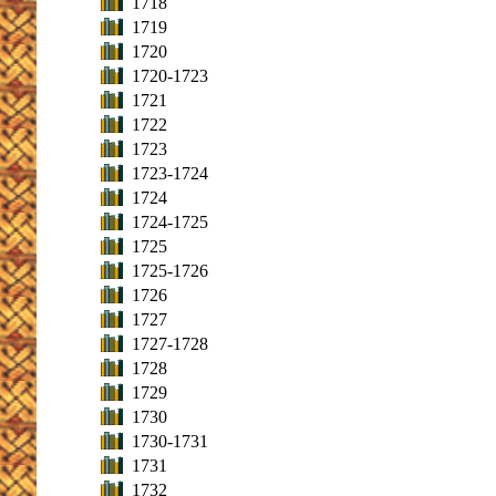
1718
1719
1720
1720-1723
1721
1722
1723
1723-1724
1724
1724-1725
1725
1725-1726
1726
1727
1727-1728
1728
1729
1730
1730-1731
1731
1732