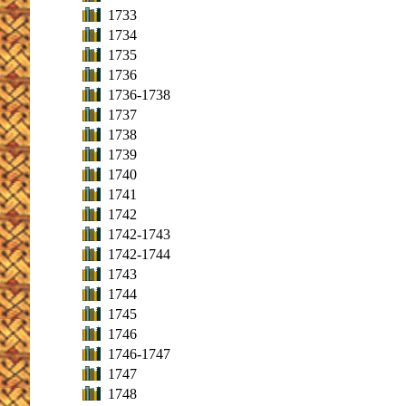
1733
1734
1735
1736
1736-1738
1737
1738
1739
1740
1741
1742
1742-1743
1742-1744
1743
1744
1745
1746
1746-1747
1747
1748