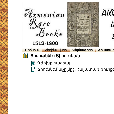
Որոնում
Հեղինակներ
Վերնագրեր
Հրատար
Յովհաննէս Յիսուսեան
Դժոխք բացեալ
Ճիհէննէմ աչըլմըշ: Հայատառ թուրք