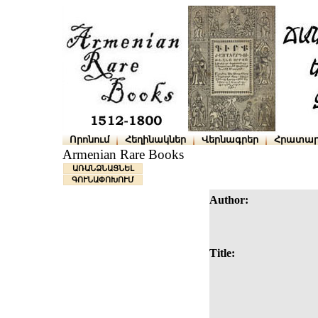
Որոնում
Հեղինակներ
Վերնագրեր
Հրատար
Armenian Rare Books
ԱՌԱՆՁՆԱՑՆԵԼ
ԳՈՒՆԱՓՈԽՈՒՄ
Author:
Title: