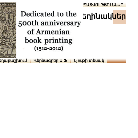
Տուն
Օգնություն
ՆԱԽԱՊԱՏՎՈՒԹՅՈՒՆՆԵՐ
հեղինակներ
եղաբաշխում
Վերնագրեր Ա-Ֆ
Նյութի տեսակ