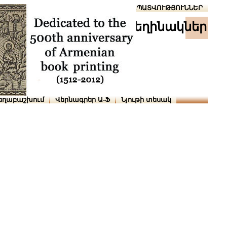
Տուն
Օգնություն
ՆԱԽԱՊԱՏՎՈՒԹՅՈՒՆՆԵՐ
հեղինակներ
եղաբաշխում
Վերնագրեր Ա-Ֆ
Նյութի տեսակ