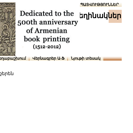
Տուն
Օգնություն
ՆԱԽԱՊԱՏՎՈՒԹՅՈՒՆՆԵՐ
հեղինակներ
եղաբաշխում
Վերնագրեր Ա-Ֆ
Նյութի տեսակ
քերեն