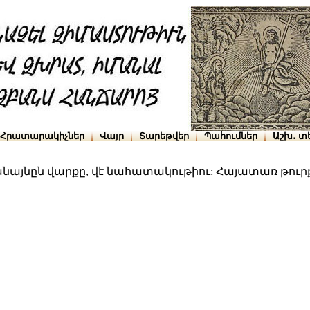
Հրատարակիչներ
Վայր
Տարեթվեր
Պահումներ
Աշխ․ տ
նայնըն վարքը, վէ նահատակութիու: Հայատառ թուր