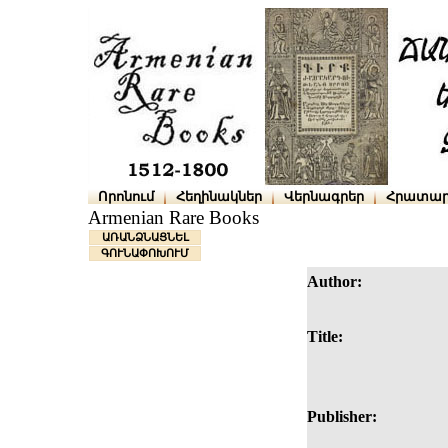
Որոնում
Հեղինակներ
Վերնագրեր
Հրատար
Armenian Rare Books
ԱՌԱՆՁՆԱՑՆԵԼ
ԳՈՒՆԱՓՈԽՈՒՄ
Author:
Title:
Publisher: