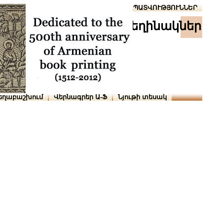
Տուն
Օգնություն
ՆԱԽԱՊԱՏՎՈՒԹՅՈՒՆՆԵՐ
հեղինակներ
եղաբաշխում
Վերնագրեր Ա-Ֆ
Նյութի տեսակ