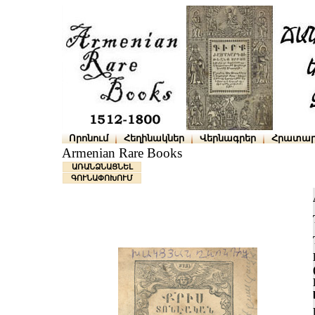
Որոնում
Հեղինակներ
Վերնագրեր
Հրատար
Armenian Rare Books
ԱՌԱՆՁՆԱՑՆԵԼ
ԳՈՒՆԱՓՈԽՈՒՄ