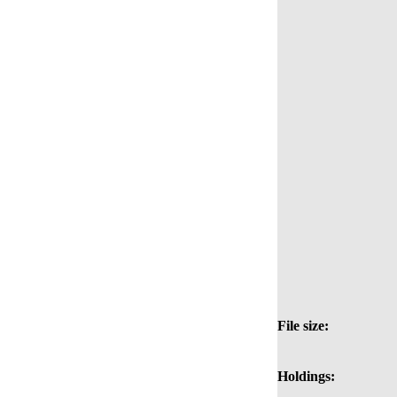
File size:
Holdings: