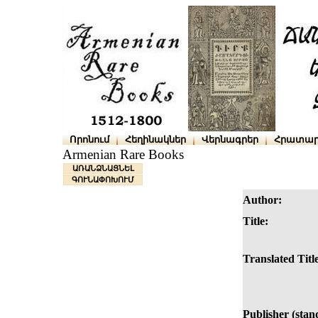
Որոնում
Հեղինակներ
Վերնագրեր
Հրատար
Armenian Rare Books
ԱՌԱՆՁՆԱՑՆԵԼ
ԳՈՒՆԱՓՈԽՈՒՄ
Author:
Title:
Translated Titl
Publisher (stan