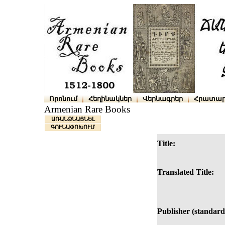
Որոնում
Հեղինակներ
Վերնագրեր
Հրատար
Armenian Rare Books
ԱՌԱՆՁՆԱՑՆԵԼ
ԳՈՒՆԱՓՈԽՈՒՄ
Title:
Translated Title:
Publisher (standard