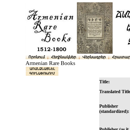
Որոնում
Հեղինակներ
Վերնագրեր
Հրատար
Armenian Rare Books
ԱՌԱՆՁՆԱՑՆԵԼ
ԳՈՒՆԱՓՈԽՈՒՄ
Title:
Translated Titl
Publisher
(standardized):
Publisher (as it 