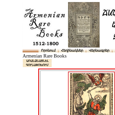
Որոնում
Հեղինակներ
Վերնագրեր
Armenian Rare Books
ԱՌԱՆՁՆԱՑՆԵԼ
ԳՈՒՆԱՓՈԽՈՒՄ