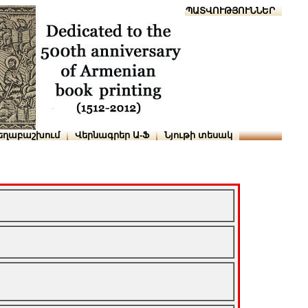
Տուն
Օգնություն
ՆԱԽԱՊԱՏՎՈՒԹՅՈՒՆՆԵՐ
եղաբաշխում
Վերնագրեր Ա-Ֆ
Նյութի տեսակ