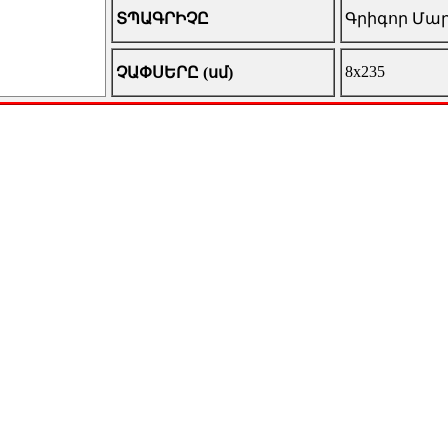
ՏՊԱԳՐԻՉԸ
Գրիգոր Մա
8x235
ՉԱՓՍԵՐԸ (սմ)