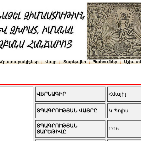
Հրատարակիչներ
Վայր
Տարեթվեր
Պահումներ
Աշխ․ տ
ՎԵՐՆԱԳԻՐ
Հմայիլ
ՏՊԱԳՐՈՒԹՅԱՆ ՎԱՅՐԸ
Կ.Պոլիս
ՏՊԱԳՐՈՒԹՅԱՆ
1716
ՏԱՐԵԹԻՎԸ