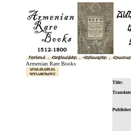
Որոնում
Հեղինակներ
Վերնագրեր
Հրատար
Armenian Rare Books
ԱՌԱՆՁՆԱՑՆԵԼ
ԳՈՒՆԱՓՈԽՈՒՄ
Title:
Translate
Publisher