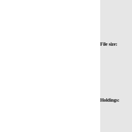
File size:
Holdings: