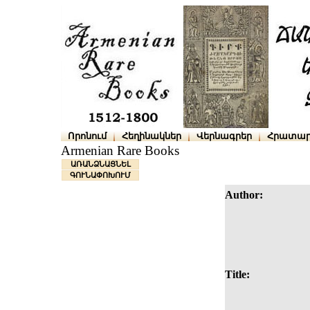
Որոնում
Հեղինակներ
Վերնագրեր
Հրատար
Armenian Rare Books
ԱՌԱՆՁՆԱՑՆԵԼ
ԳՈՒՆԱՓՈԽՈՒՄ
Author:
Title: