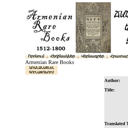
Որոնում
Հեղինակներ
Վերնագրեր
Հրատար
Armenian Rare Books
ԱՌԱՆՁՆԱՑՆԵԼ
ԳՈՒՆԱՓՈԽՈՒՄ
Author:
Title:
Translated T