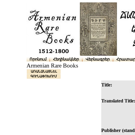
Որոնում
Հեղինակներ
Վերնագրեր
Հրատար
Armenian Rare Books
ԱՌԱՆՁՆԱՑՆԵԼ
ԳՈՒՆԱՓՈԽՈՒՄ
Title:
Translated Title
Publisher (stand