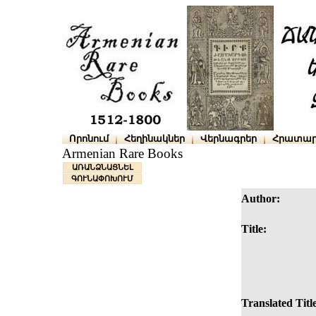
Որոնում
Հեղինակներ
Վերնագրեր
Հրատար
Armenian Rare Books
ԱՌԱՆՁՆԱՑՆԵԼ
ԳՈՒՆԱՓՈԽՈՒՄ
Author:
Title:
Translated Titl