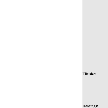
File size:
Holdings: