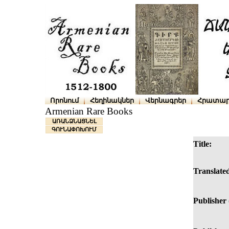
Որոնում
Հեղինակներ
Վերնագրեր
Հրատար
Armenian Rare Books
ԱՌԱՆՁՆԱՑՆԵԼ
ԳՈՒՆԱՓՈԽՈՒՄ
Title:
Translated
Publisher 