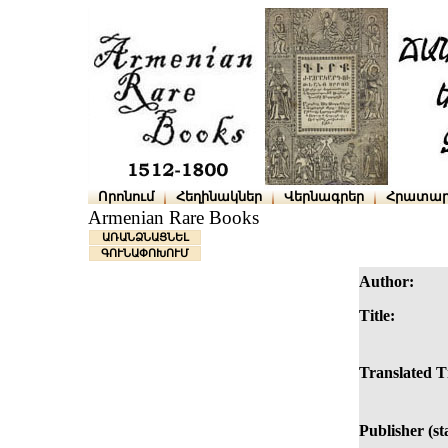
Որոնում
Հեղինակներ
Վերնագրեր
Հրատար
Armenian Rare Books
ԱՌԱՆՁՆԱՑՆԵԼ
ԳՈՒՆԱՓՈԽՈՒՄ
Author:
Title:
Translated Ti
Publisher (s