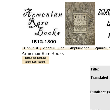
Որոնում
Հեղինակներ
Վերնագրեր
Հրատար
Armenian Rare Books
ԱՌԱՆՁՆԱՑՆԵԼ
ԳՈՒՆԱՓՈԽՈՒՄ
Title:
Translated T
Publisher (