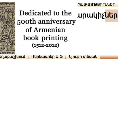
Տուն
Օգնություն
ՆԱԽԱՊԱՏՎՈՒԹՅՈՒՆՆԵՐ
հրատարակիչներ
եղաբաշխում
Վերնագրեր Ա-Ֆ
Նյութի տեսակ