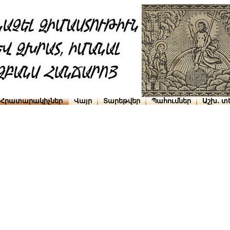
Հրատարակիչներ
Վայր
Տարեթվեր
Պահումներ
Աշխ․ տ