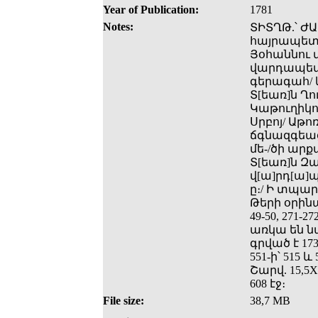
Year of Publication:
1781
Notes:
ՏԻՏՂԹ.՝ Ժ
հայրապետա
Յօհաննու 
վարդապետա
գերագահ/ և 
Տ[եառ]ն Ղ
Կաթուղիկոս
Սրբոյ/ Աթո
ճգնազգեաց
մե-/ծի ար
Տ[եառ]ն Զ
վ[ա]րդ[ա]պ
ը։/ Ի տպա
Թերի օրինակ
49-50, 271-2
առկա են ն
գրված է 173, 
551-ի՝ 515 և 
Շարվ. 15,5X
608 էջ։
File size:
38,7 MB