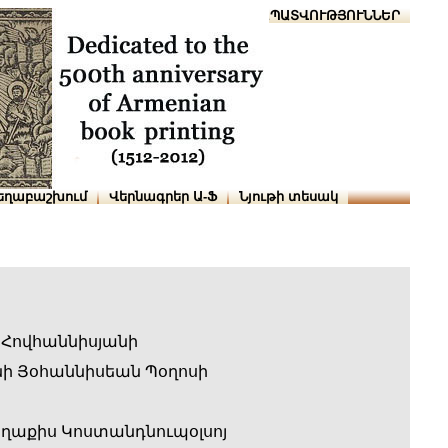
Տուն
Օգնություն
ՆԱԽԱՊԱՏՎՈՒԹՅՈՒՆՆԵՐ
եղաբաշխում
Վերնագրեր Ա-Ֆ
Նյութի տեսակ
 Հովհաննիսյանի
ի Յօհաննիսեան Պօղոսի
ղաքիս Կոստանդնուպօլսոյ