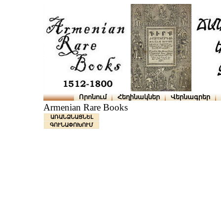
Որոնում
Հեղինակներ
Վերնագրեր
Armenian Rare Books
ԱՌԱՆՁՆԱՑՆԵԼ
ԳՈՒՆԱՓՈԽՈՒՄ