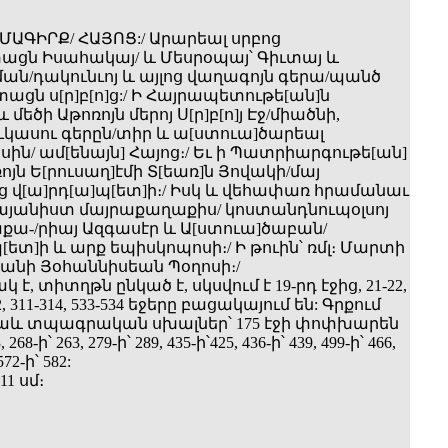
ԱՄԱԳԻՐՔ/ ՀԱՅՈՑ:/ Արարեալ սրբոց
ցն Իսահակայ/ և Մեսրօպայ՝ Գիւտայ և
ման/դակունւոյ և այլոց վաղագոյն գերա/պանծ
ցն ս[ր]բ[ո]ց:/ Ի Հայրապետութե[ան]ն
մեծի Աթոռոյն մերոյ Ս[ր]բ[ո]յ Էջ/միածնի,
ուկասու գերըն/տիր և ա[ստուա]ծարեալ
ին/ ամ[ենայն] Հայոց։/ Եւ ի Պատրիարգութե[ան]
ռոյն Ե[րուսաղ]էմի Տ[եառ]ն Յովակի/մայ
 վ[ա]րդ[ա]պ[ետ]ի։/ Իսկ և վեհափառ հրամանաւ
քայանիստ մայրաքաղաքիս/ կոստանդնուպօլսոյ
աքա-/րիայ Ազգասէր և Ա[ստուա]ծաբան/
[ետ]ի և արք եպիսկոպոսի։/ Ի թուին՝ ռմլ։ Մարտի
րանի Յօհաննիսեան Պօղոսի։/
 է, տիտղթն ընկած է, սկսվում է 19-րդ էջից, 21-22,
72, 311-314, 533-534 եջերը բացակայում են: Գրքում
աև տպագրական սխալներ՝ 175 էջի փոփխարեն
268-ի՝ 263, 279-ի՝ 289, 435-ի՝425, 436-ի՝ 439, 499-ի՝ 466,
572-ի՝ 582:
11 սմ։