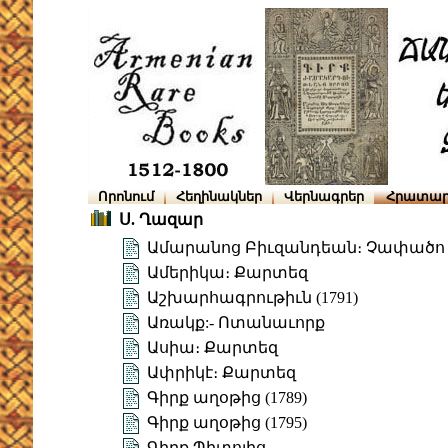
Որոնում
Հեղինակներ
Վերնագրեր
Հրատար
Ս. Ղազար
Ամարանոց Բիւզանդեան։ Չափածո
Ամերիկա։ Քարտեզ
Աշխարհագրութիւն (1791)
Առակք:- Ոտանաւորք
Ասիա։ Քարտեզ
Ափրիկէ։ Քարտեզ
Գիրք աղօթից (1789)
Գիրք աղօթից (1795)
Գիրք Պիտոյից