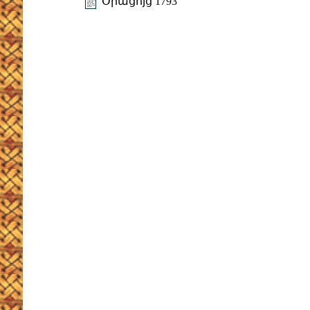
Օրացոյց 1793