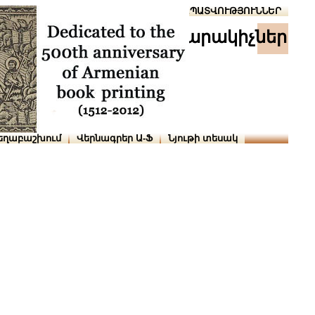
Տուն
Օգնություն
ՆԱԽԱՊԱՏՎՈՒԹՅՈՒՆՆԵՐ
հրատարակիչներ
եղաբաշխում
Վերնագրեր Ա-Ֆ
Նյութի տեսակ