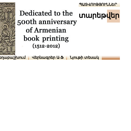
Տուն
Օգնություն
ՆԱԽԱՊԱՏՎՈՒԹՅՈՒՆՆԵՐ
տարեթվեր
եղաբաշխում
Վերնագրեր Ա-Ֆ
Նյութի տեսակ