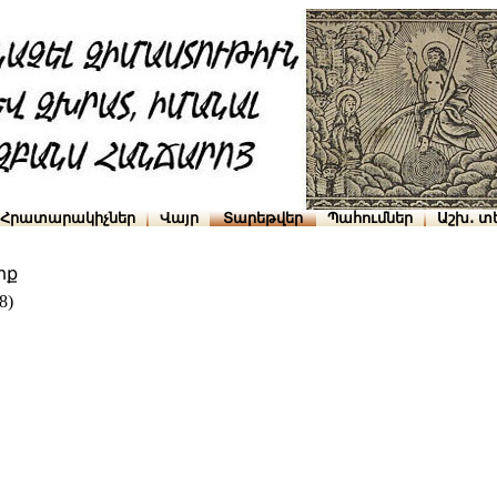
Հրատարակիչներ
Վայր
Տարեթվեր
Պահումներ
Աշխ․ տ
րք
8)