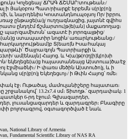
րքուկս Կոչեցեալ/ ՃՐԱԳ ՃՇՄԱՐ/տութեան։/
 ի Յակօբոս Պատ/րիարքէ երբեմն ս[ր]բ[ո]յ
էմի, և նար/դենիս Կոստանդնուպօլսոյ Որ/ իբրու
ռաջ ընթացե[ա]լ/ ուղղագնացից, յայտնէ զվիհս
րատս ընդդէմ ճշմարտու[թ]ե[ան] մաքառողաց։
յշ պար/զամիտսն՝ ազատէ ի յորոգայթից/
]ե[ան]ց ստապատիր նոցին/ առարկութեանց։/
 հարկադրու[թեամ]բ Տ[եառ]ն Իսա/հակայ
 պարթևի՝ Ծայրա/գոյն Պատրիարքի և
]տի/ ամ[ենայն] Հայոց. և Կ[ա]թ[ո]ղ[ի]կ[ո]սի
 մօրն/ եկեղեցե[ա]ց հայաստանեայց Ա[ստուա]ծա/էջ
յ Էջմիածնի։/ Ի փառս մեծին Ա[ստուծո]յ, և ի
նկանց ս[ր]բ[ո]յ Եկեղեցւոյ։/ ի Թւին Հայոց՝ ռմե։
փակ էջ։ Ութածալ, մամուլանիշերը հայատառ։
ը շրջանակով՝ 13.2x7.4 սմ։ Տիտղթ.՝ զարդափակ։ 1
ատկեր 6-րդ էջում։ Գլխազարդեր,
դեր, լուսանցազարդեր և զարդագրեր։ Բնագիրը
ափի բոլորագրով, օգտագործված է նաև
van, National Library of Armenia
van, Fundamental Scientific Library of NAS RA