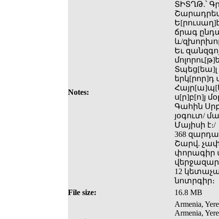
ՏԻՏՂԹ.՝ Գ
Շարադրեալ
Ե[րուսաղ]
ճրագ ընդա
և/զխորխո
Եւ զանզգո
մոլորու[թ
Տպեց[եա]լ
երկ[րոր]դ
Հայր[ա]պ[ե
Notes:
ս[ր]բ[ո]յ
Գահին Սրբո
յօգուտ/ մա
Մայիսի է։/
368 զարդա
Շարվ. չափ
փորագիր պ
վերջազար
12 կետաչ
նոտրգիր։
File size:
16.8 MB
Armenia, Yere
Armenia, Yere