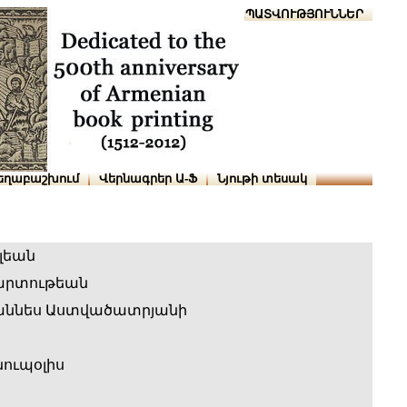
Տուն
Օգնություն
ՆԱԽԱՊԱՏՎՈՒԹՅՈՒՆՆԵՐ
եղաբաշխում
Վերնագրեր Ա-Ֆ
Նյութի տեսակ
լեան
արտութեան
աննես Աստվածատրյանի
ուպօլիս