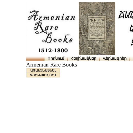
Որոնում
Հեղինակներ
Վերնագրեր
Armenian Rare Books
ԱՌԱՆՁՆԱՑՆԵԼ
ԳՈՒՆԱՓՈԽՈՒՄ