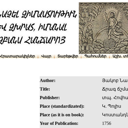
Հրատարակիչներ
Վայր
Տարեթվեր
Պահումներ
Աշխ․ տ
Author:
Յակոբ Նա
Title:
Ճրագ ճշմ
Publisher:
տպ. Հովհ
Place (standardizated):
Կ. Պոլիս
Place (as it is on book):
Կոստանդն
Year of Publication:
1756