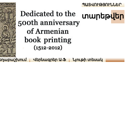
Տուն
Օգնություն
ՆԱԽԱՊԱՏՎՈՒԹՅՈՒՆՆԵՐ
տարեթվեր
եղաբաշխում
Վերնագրեր Ա-Ֆ
Նյութի տեսակ