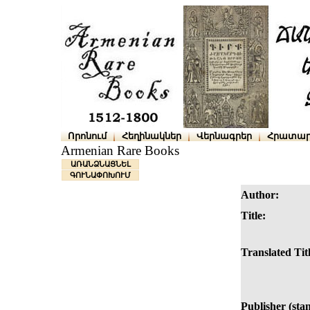
Որոնում
Հեղինակներ
Վերնագրեր
Հրատար
Armenian Rare Books
ԱՌԱՆՁՆԱՑՆԵԼ
ԳՈՒՆԱՓՈԽՈՒՄ
Author:
Title:
Translated Titl
Publisher (sta