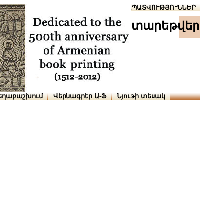
Տուն
Օգնություն
ՆԱԽԱՊԱՏՎՈՒԹՅՈՒՆՆԵՐ
տարեթվեր
եղաբաշխում
Վերնագրեր Ա-Ֆ
Նյութի տեսակ