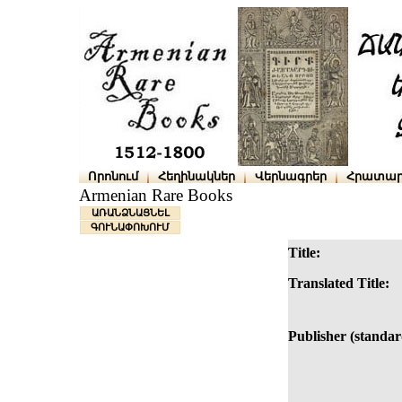
Որոնում
Հեղինակներ
Վերնագրեր
Հրատար
Armenian Rare Books
ԱՌԱՆՁՆԱՑՆԵԼ
ԳՈՒՆԱՓՈԽՈՒՄ
Title:
Translated Title:
Publisher (standar