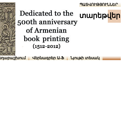
Տուն
Օգնություն
ՆԱԽԱՊԱՏՎՈՒԹՅՈՒՆՆԵՐ
տարեթվեր
եղաբաշխում
Վերնագրեր Ա-Ֆ
Նյութի տեսակ