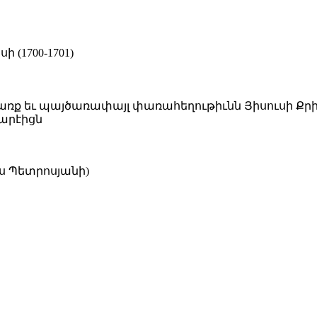
(1700-1701)
ք եւ պայծառափայլ փառահեղութիւնն Յիսուսի Քրի
գարէիցն
ս Պետրոսյանի)