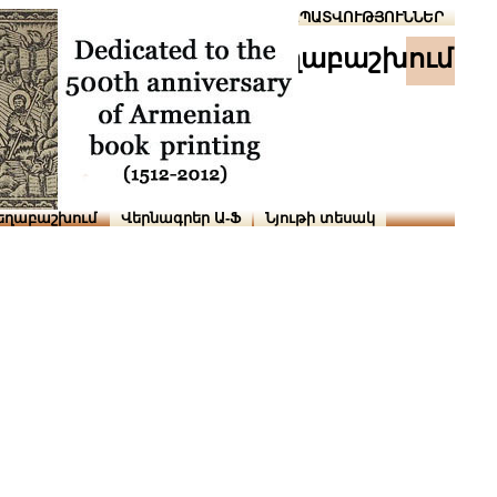
Տուն
Օգնություն
ՆԱԽԱՊԱՏՎՈՒԹՅՈՒՆՆԵՐ
աշխ․ տեղաբաշխում
եղաբաշխում
Վերնագրեր Ա-Ֆ
Նյութի տեսակ