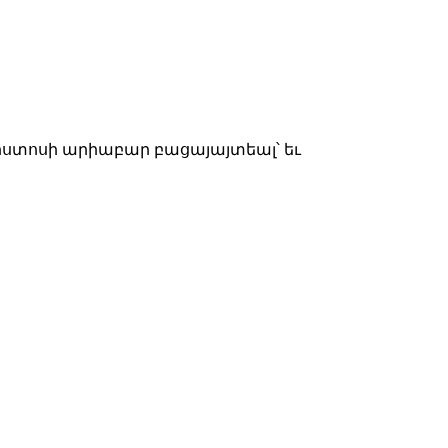
ստոսի արիաբար բացայայտեալ՝ եւ