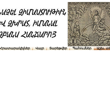
Հրատարակիչներ
Վայր
Տարեթվեր
Պահումներ
Աշխ․ տ