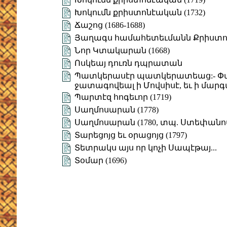
Խոկումն քրիստոնէական (1732)
Ճաշոց (1686-1688)
Յաղագս համահետեւմանն Քրիստոսի 
Նոր Կտակարան (1668)
Ոսկեայ դուռն դպրատան
Պատկերասէր պատկերատեաց:- Փառ
ջատագովեալ ի Մովսիսէ, եւ ի մար
Պարտէզ հոգեւոր (1719)
Սաղմոսարան (1778)
Սաղմոսարան (1780, տպ. Ստեփանո
Տարեցոյց եւ օրացոյց (1797)
Տետրակս այս որ կոչի Սապէթայ...
Տօմար (1696)