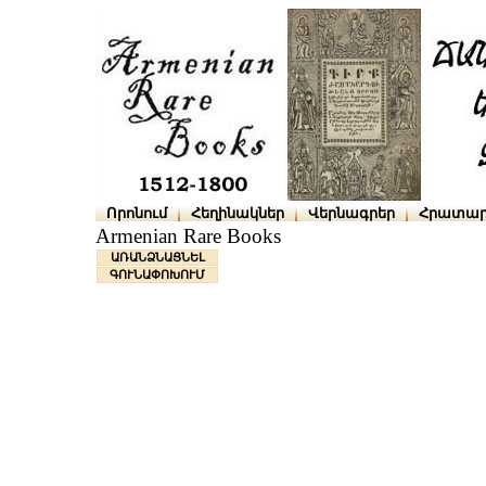
Որոնում
Հեղինակներ
Վերնագրեր
Հրատար
Armenian Rare Books
ԱՌԱՆՁՆԱՑՆԵԼ
ԳՈՒՆԱՓՈԽՈՒՄ