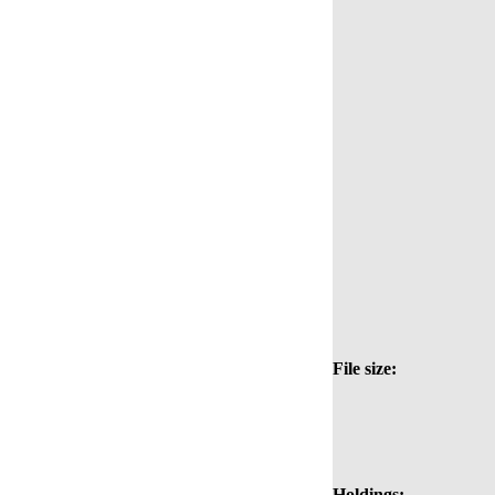
File size:
Holdings: