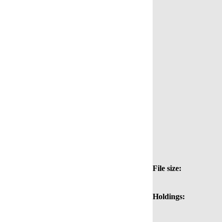
File size:
Holdings: