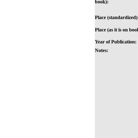
book):
Place (standardized)
Place (as it is on boo
Year of Publication:
Notes: