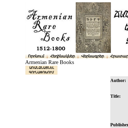
Որոնում
Հեղինակներ
Վերնագրեր
Հրատար
Armenian Rare Books
ԱՌԱՆՁՆԱՑՆԵԼ
ԳՈՒՆԱՓՈԽՈՒՄ
Author:
Title:
Publishe