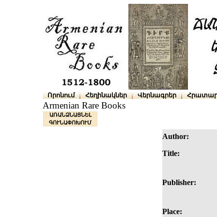
Որոնում
Հեղինակներ
Վերնագրեր
Հրատար
Armenian Rare Books
ԱՌԱՆՁՆԱՑՆԵԼ
ԳՈՒՆԱՓՈԽՈՒՄ
Author:
Title:
Publisher:
Place: