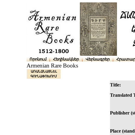
Որոնում
Հեղինակներ
Վերնագրեր
Հրատար
Armenian Rare Books
ԱՌԱՆՁՆԱՑՆԵԼ
ԳՈՒՆԱՓՈԽՈՒՄ
Title:
Translated T
Publisher (s
Place (stand