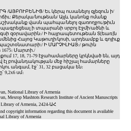
ՐԳ /ԱՅԲՈՒԲԵՆԻՑ/ Եւ կերպ ուսանելոյ զլեզուն ի­/
ճիւ: Քերակա/նութեան/ Այլև կանոնք ոմանք
շխականք վասն պահպա/նելոյ զառողջու/թիւն
 Տպագրեցեալ ի տպարանի սրբոյ Էջմի/ածնի և
րգսի զօրավարին։/ Ի հայրապետութեան Տ[եառ]ն
մենից Հայոց Կաթուղի/կոսի, արդեամբք և գոյիւք
 պաշտօնատարի:/ Ի ՄԱՐՉԻԼԻԱՅ։/ թուին
 1675։ Մարտի./
քում 17, 18, 71-79 էջահամարները կրկնված են, այդ
էլ բովանդակության մեջ հիշյալ համարները
րկու անգամ, էջ՝ 31, 32 բացակա են։
 9,2x6 սմ։
an, National Library of Armenia
an, Mesrop Mashtots Research Institute of Ancient Manuscripts
 Library of Armenia, 2424-ԱՀ
nd copyright information regarding this document is available
nal Library of Armenia