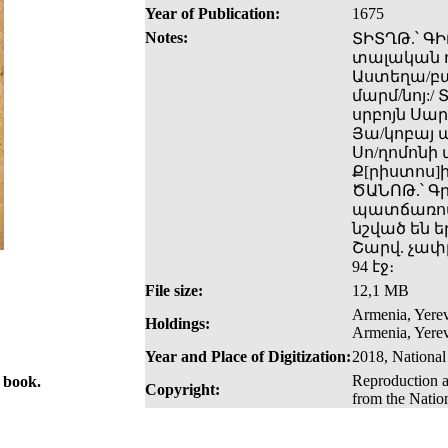
Year of Publication:
1675
Notes:
ՏԻՏՂԹ.՝ ԳԻ
տալական ո
Աստեղա/բա
մարմ/նոյ:/
սրբոյն Սա
Յա/կոբայ ա
Սո/ղոմոնի
Ք[րիստոս]ի
ԾԱՆՈԹ.՝ Գր
պատճառով 
նշված են ե
Շարվ. չափը՝
94 էջ։
File size:
12,1 MB
Armenia, Yerev
Holdings:
Armenia, Yerev
Year and Place of Digitization:
2018, National
Reproduction a
e book.
Copyright:
from the Natio