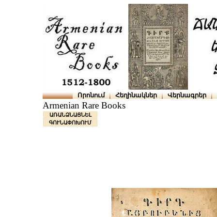
Որոնում
Հեղինակներ
Վերնագրեր
Armenian Rare Books
ԱՌԱՆՁՆԱՑՆԵԼ
ԳՈՒՆԱՓՈԽՈՒՄ