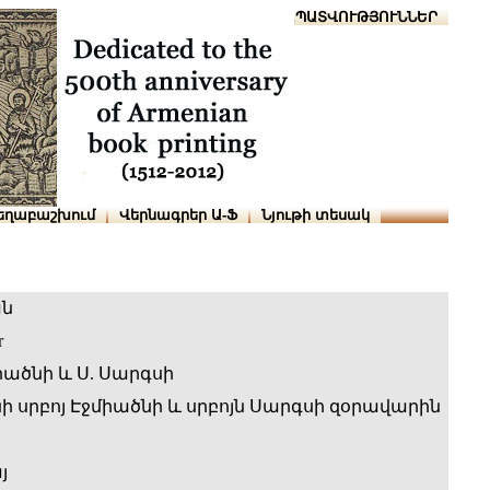
Տուն
Օգնություն
ՆԱԽԱՊԱՏՎՈՒԹՅՈՒՆՆԵՐ
եղաբաշխում
Վերնագրեր Ա-Ֆ
Նյութի տեսակ
ան
r
իածնի և Ս. Սարգսի
 սրբոյ Էջմիածնի և սրբոյն Սարգսի զօրավարին
յ