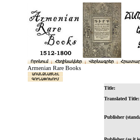
Որոնում
Հեղինակներ
Վերնագրեր
Հրատար
Armenian Rare Books
ԱՌԱՆՁՆԱՑՆԵԼ
ԳՈՒՆԱՓՈԽՈՒՄ
Title:
Translated Title:
Publisher (stand
Publisher (as it i