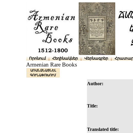
Որոնում
Հեղինակներ
Վերնագրեր
Հրատար
Armenian Rare Books
ԱՌԱՆՁՆԱՑՆԵԼ
ԳՈՒՆԱՓՈԽՈՒՄ
Author:
Title:
Translated title: