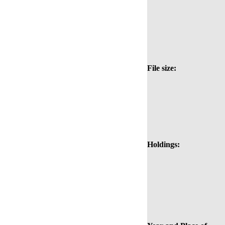
File size:
Holdings: